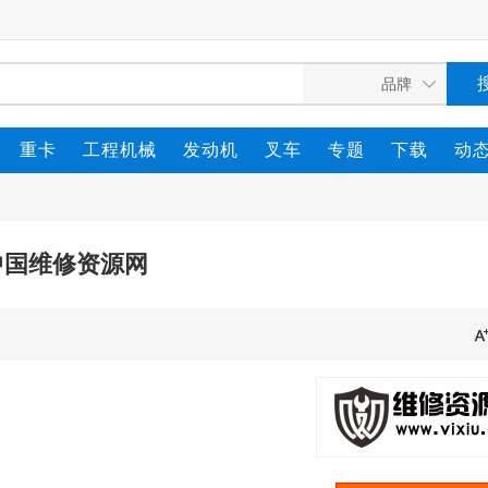
重卡
工程机械
发动机
叉车
专题
下载
动
中国维修资源网