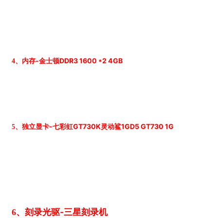
-
DDR3 1600 *2 4GB
4、内存
金士顿
-
GT730K
1GD5 GT730 1G
5、独立显卡
七彩虹
灵动鲨
-
6、刻录光驱
三星刻录机