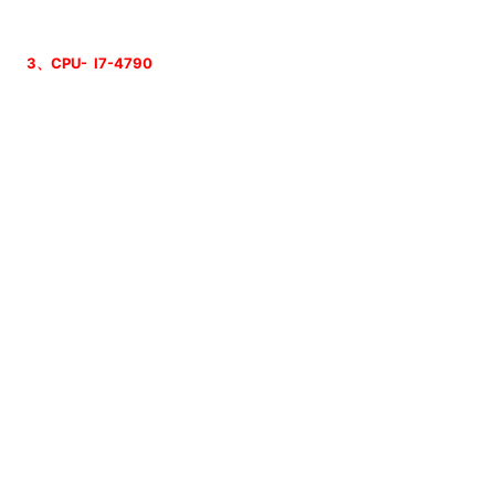
3、CPU-
I7-4790