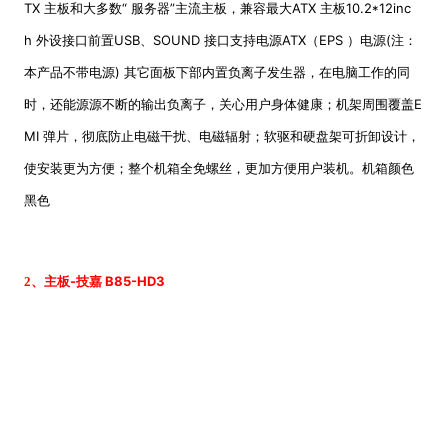
TX
主板和大多数
“
服务器
”
主流主板，兼容最大
ATX
主板
10.2*12inc
h
外设接口前置
USB
、
SOUND
接口支持电源
ATX
（
EPS
）电源
(
注：
本产品不带电源
)
其它面板下部内置负离子发生器，在电脑工作的同
时，还能源源不断的输出负离子，关心用户身体健康；机架周围覆盖
E
MI
弹片，彻底防止电磁干扰、电磁辐射；软驱和硬盘架可折卸设计，
使安装更为方便；整个机箱全免螺丝，更加方便用户装机。机箱颜色
黑色
-
B85-HD3
2、主板
技嘉