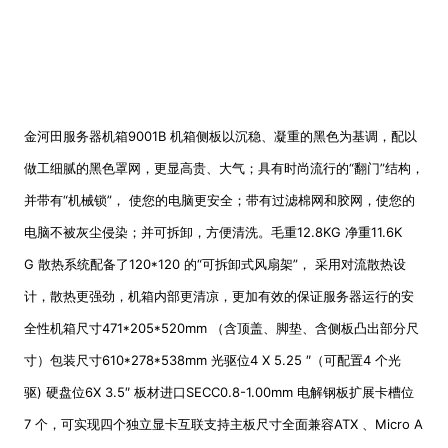
金河田服务器机箱
9001B
机箱侧板以沉稳、凝重的黑色为基调，配以
做工细腻的黑色罩网，更显高贵、大气；具有时尚流行的
“
翻门
”
结构，
并带有
“
机械锁
”
，
使您的电脑更安全；带有过滤棉网和胶网，使您的
电脑不被灰尘侵染；并可拆卸，方便清洗。毛重
12.8KG
净重
11.6K
G
散热系统配备了
120*120
的
“
可拆卸式风扇架
”
，
采用对流散热设
计，散热更强劲，机箱内部更清凉，更加有效的保证服务器运行的安
全性机箱尺寸
471*205*520mm
（含顶盖、脚垫、含侧板凸出部分尺
寸）包装尺寸
610*278*538mm
光驱位
4 X 5.25
″（可配置
4
个光
驱
)
硬盘位
6X 3.5
″
板材进口
SECC0.8-1.00mm
电解钢板扩展卡槽位
7
个，可实现四个独立显卡互联支持主板尺寸全面兼容
ATX
、
Micro A