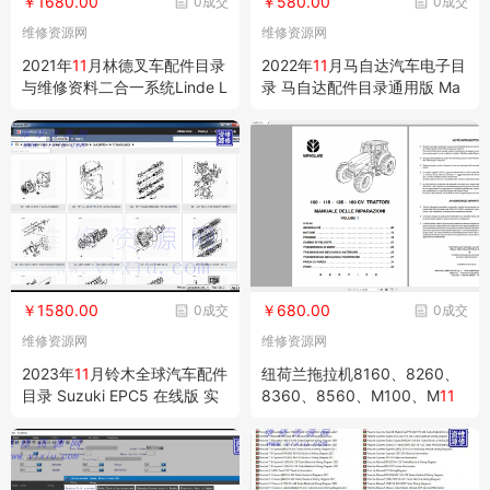
￥1680.00
￥580.00
0成交
0成交
维修资源网
维修资源网
2021年
11
月林德叉车配件目录
2022年
11
月马自达汽车电子目
与维修资料二合一系统Linde L
录 马自达配件目录通用版 Ma
SG EPC
zda General EPC
￥1580.00
￥680.00
0成交
0成交
维修资源网
维修资源网
2023年
11
月铃木全球汽车配件
纽荷兰拖拉机8160、8260、
目录 Suzuki EPC5 在线版 实
8360、8560、M100、M
11
时更新
5、M135、M160维修手册