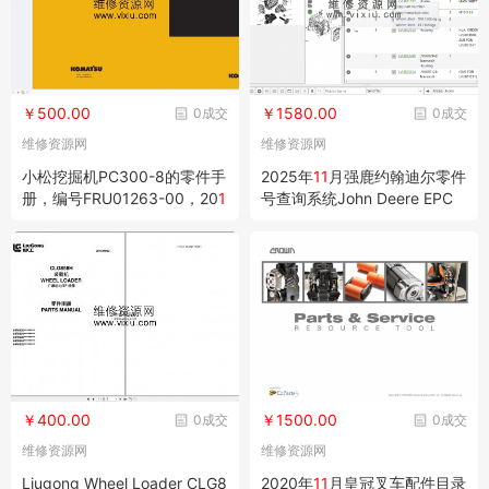
￥500.00
￥1580.00
0成交
0成交
维修资源网
维修资源网
小松挖掘机PC300-8的零件手
2025年
11
月强鹿约翰迪尔零件
册，编号FRU01263-00，20
1
号查询系统John Deere EPC
1
年
配件目录
￥400.00
￥1500.00
0成交
0成交
维修资源网
维修资源网
Liugong Wheel Loader CLG8
2020年
11
月皇冠叉车配件目录