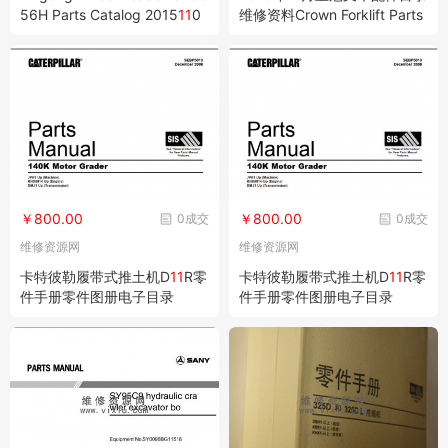
56H Parts Catalog 2015
11
0
维修资料Crown Forklift Parts
02 ZH EN 柳工轮式装载机CL
and Service Resource Tool V
G856H配件目录 2015
11
002
5
中文版/英文版
￥800.00
￥800.00
0成交
0成交
维修资源网
维修资源网
卡特彼勒履带式推土机D
11
R零
卡特彼勒履带式推土机D
11
R零
件手册零件图册电子目录
件手册零件图册电子目录