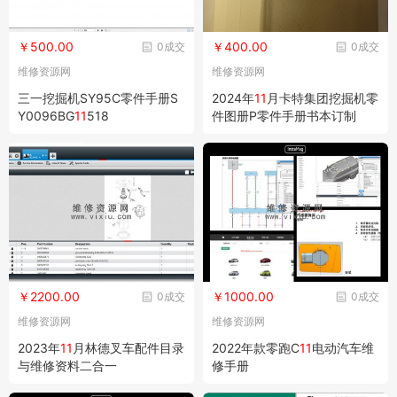
￥500.00
￥400.00
0成交
0成交
维修资源网
维修资源网
三一挖掘机SY95C零件手册S
2024年
11
月卡特集团挖掘机零
Y0096BG
11
518
件图册P零件手册书本订制
￥2200.00
￥1000.00
0成交
0成交
维修资源网
维修资源网
2023年
11
月林德叉车配件目录
2022年款零跑C
11
电动汽车维
与维修资料二合一
修手册