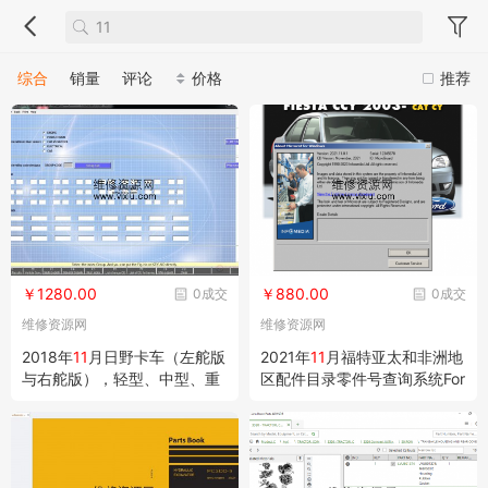
综合
销量
评论
价格
推荐
￥1280.00
￥880.00
0成交
0成交
维修资源网
维修资源网
2018年
11
月日野卡车（左舵版
2021年
11
月福特亚太和非洲地
与右舵版），轻型、中型、重
区配件目录零件号查询系统For
型HINO卡车配件目录零件号
d EPC
查询系统