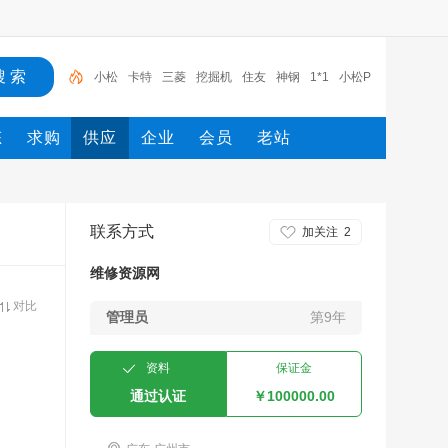
小松
卡特
三菱
挖掘机
住友
神钢
1*1
小松P
C
泵
大众
态
求购
供应
企业
会员
老站
联系方式
加关注
2
维修资源网
对比
管理员
第9年
资料
保证金
通过认证
￥100000.00