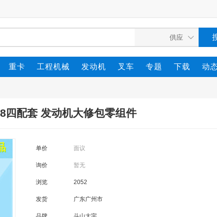
重卡
工程机械
发动机
叉车
专题
下载
动
DB58四配套 发动机大修包零组件
单价
面议
询价
暂无
浏览
2052
发货
广东广州市
品牌
斗山大宇