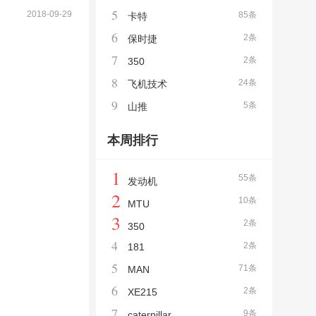
5
2018-09-29
85条
卡特
6
2条
保时捷
7
2条
350
8
24条
飞机技术
9
5条
山推
本周排行
1
55条
发动机
2
10条
MTU
3
2条
350
4
2条
181
5
71条
MAN
6
2条
XE215
7
9条
caterpillar