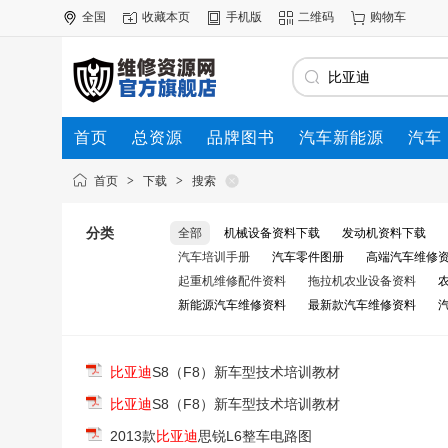
全国
收藏本页
手机版
二维码
购物车
首页
总资源
品牌图书
汽车新能源
汽车
首页
>
下载
>
搜索
分类
全部
机械设备资料下载
发动机资料下载
汽车培训手册
汽车零件图册
高端汽车维修资料
起重机维修配件资料
拖拉机农业设备资料
新能源汽车维修资料
最新款汽车维修资料
汽
比亚迪
S8（F8）新车型技术培训教材
比亚迪
S8（F8）新车型技术培训教材
2013款
比亚迪
思锐L6整车电路图