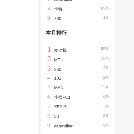
8
85条
卡特
9
4条
730
本月排行
1
55条
发动机
2
10条
MTU
3
2条
350
4
2条
181
5
71条
MAN
6
6条
小松PC1
7
2条
XE215
8
9条
33
9
9条
caterpillar