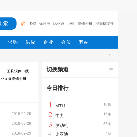
卡特
保时捷
比亚迪
小松
维修手册
挖掘机零件
图册
零件图册
博世
东风
挖掘机
态
求购
供应
企业
会员
老站
切换频道
工具软件下载
农业设备维修手册
今日排行
1
10条
MTU
2
2018-09-29
15条
中力
3
2018-09-29
55条
发动机
4
2018-09-29
4条
比亚迪