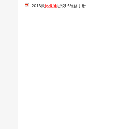
2013款
比亚迪
思锐L6维修手册