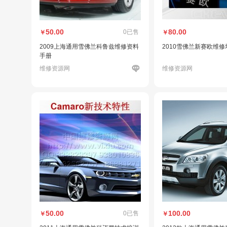
50.00
80.00
0已售
￥
￥
2009上海通用雪佛兰科鲁兹维修资料
2010雪佛兰新赛欧维
手册
维修资源网
维修资源网
50.00
100.00
0已售
￥
￥