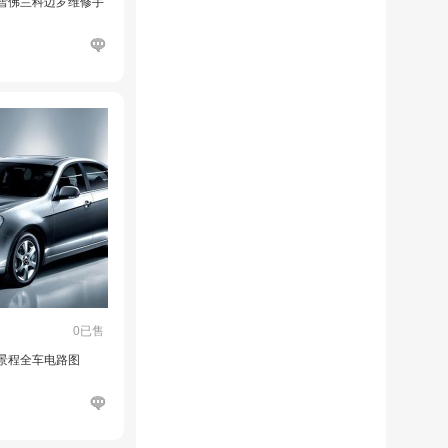
用雪佛兰科迈罗维修手
0已售
新景程全车电路图