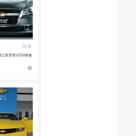
0已售
雪佛兰新景程V250维修