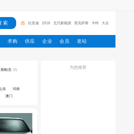
比亚迪
2018
北汽新能源
雷克萨斯
卡特
大众
电路图册
一汽
一汽解放
2022
态
求购
供应
企业
会员
老站
为您推荐
斯帕克
(0)
山东
河南
澳门