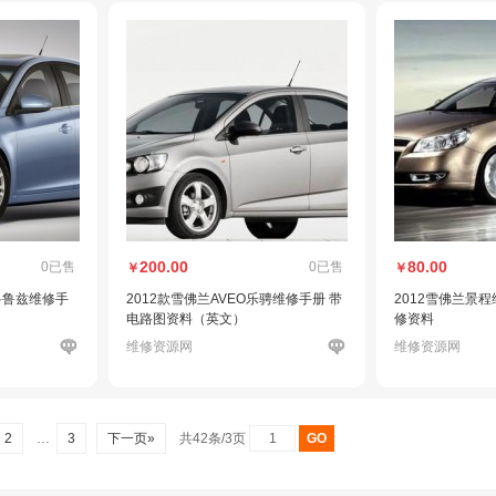
200.00
80.00
0已售
0已售
￥
￥
E科鲁兹维修手
2012款雪佛兰AVEO乐骋维修手册 带
2012雪佛兰景
）
电路图资料（英文）
修资料
维修资源网
维修资源网
2
…
3
下一页»
共42条/3页