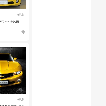
0已售
科迈罗全车电路图
0已售