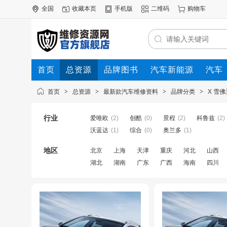
全国
收藏本页
手机版
二维码
购物车
首页
总资源
品牌图书
汽车新能源
汽车
首页
>
总资源
>
最新款汽车维修资料
>
品牌分类
>
X 雪佛
行业
爱唯欧
(2)
创酷
(0)
景程
(2)
科鲁兹
(2)
沃蓝达
(1)
综合
(0)
奥兰多
(1)
地区
北京
上海
天津
重庆
河北
山西
湖北
湖南
广东
广西
海南
四川