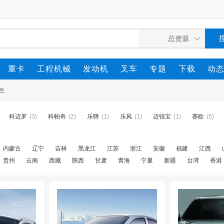
重卡
工程机械
发动机
叉车
专题
下载
动
兰
科迈罗
(3)
科帕奇
(2)
乐骋
(1)
乐风
(1)
迈锐宝
(1)
赛欧
(5)
内蒙古
辽宁
吉林
黑龙江
江苏
浙江
安徽
福建
江西
贵州
云南
西藏
陕西
甘肃
青海
宁夏
新疆
台湾
香港