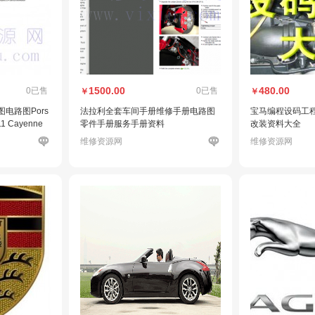
1500.00
480.00
0已售
0已售
￥
￥
图电路图Pors
法拉利全套车间手册维修手册电路图
宝马编程设码工
11 Cayenne
零件手册服务手册资料
改装资料大全
1 EWD
维修资源网
维修资源网