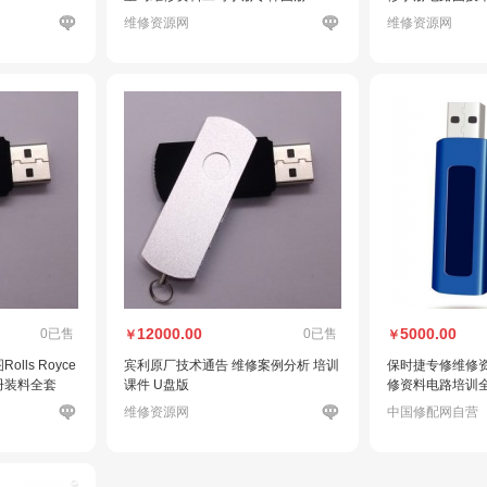
目录硬盘全套
维修资源网
维修资源网
12000.00
5000.00
0已售
0已售
￥
￥
ls Royce
宾利原厂技术通告 维修案例分析 培训
保时捷专修维修
册装料全套
课件 U盘版
修资料电路培训
维修资源网
中国修配网自营