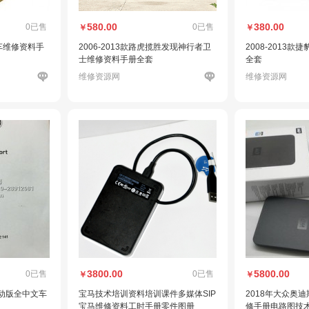
580.00
380.00
0已售
0已售
￥
￥
汽车维修资料手
2006-2013款路虎揽胜发现神行者卫
2008-2013
士维修资料手册全套
全套
维修资源网
维修资源网
3800.00
5800.00
0已售
0已售
￥
￥
运动版全中文车
宝马技术培训资料培训课件多媒体SIP
2018年大众奥
宝马维修资料工时手册零件图册
修手册电路图技