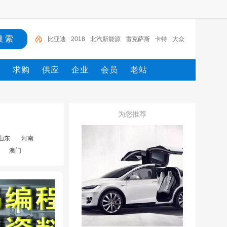
比亚迪
2018
北汽新能源
雷克萨斯
卡特
大众
电路图册
一汽
一汽解放
2022
态
求购
供应
企业
会员
老站
为您推荐
山东
河南
澳门