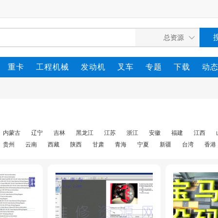
重卡
工程机械
发动机
叉车
专题
下载
动
内蒙古
辽宁
吉林
黑龙江
江苏
浙江
安徽
福建
江西
贵州
云南
西藏
陕西
甘肃
青海
宁夏
新疆
台湾
香港