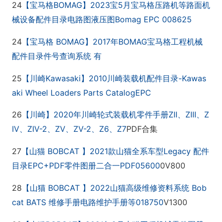
24
BOMAG
2023
5
【宝马格
】
宝
月宝马格压路机等路面机
Bomag EPC 008625
械设备配件目录电路图液压图
24
BOMAG
2017
BOMAG
【宝马格
】
年
宝马格工程机械
配件目录件号查询系统
有
25
Kawasaki
2010
-Kawas
【川崎
】
川崎装载机配件目录
aki Wheel Loaders Parts CatalogEPC
26
2020
ZII
ZIII
Z
【川崎】
年川崎轮式装载机零件手册
、
、
IV
ZIV-2
ZV
ZV-2
Z6
Z7
PDF合集
、
、
、
、
、
27
BOBCAT
2021
Legacy
【山猫
】
款山猫全系车型
配件
EPC+PDF
PDF05600
0V800
目录
零件图册二合一
28
BOBCAT
2022
Bob
【山猫
】
山猫高级维修资料系统
cat BATS
018750
V1300
维修手册电路维护手册等