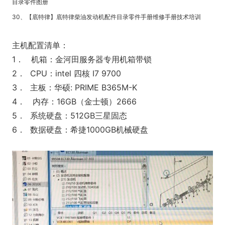
目录零件图册
30、【底特律】底特律柴油发动机配件目录零件手册维修手册技术培训
主机配置清单：
1． 机箱：金河田服务器专用机箱带锁
2． CPU：intel 四核 I7 9700
3． 主板：华硕: PRIME B365M-K
4． 内存：16GB（金士顿）2666
5． 系统硬盘：512GB三星固态
6． 数据硬盘：希捷1000GB机械硬盘