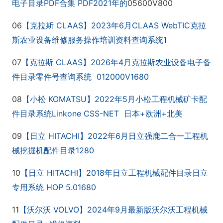
PDF
PDF2021
05600V800
电子目录
合集
年的
06
CLAAS
2023
6
CLAAS WebTIC
【克拉斯
】
年
月
克拉
1
斯农业设备维修服务操作培训资料
查询系统
07
CLAAS
2026
4
【克拉斯
】
年
月克拉斯农业设备电子备
012000V1680
件目录零件号查询系统
08
KOMATSU
2022
5
【小松
】
年
月小松工程机械矿卡配
L
inkone CSS-NET
+
+
件目录系统
日本
欧洲
北美
09
HITACHI
2022
6
【日立
】
年
月日立强鹿二合一工程机
1280
械挖掘机配件目录
10
HITACHI
2018
【日立
】
年日立工程机械配件目录日立
HOP 5.01680
专用系统
11
VOLVO
2024
9
【沃尔沃
】
年
月最新版沃尔沃工程机械