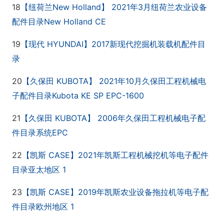
18
New Holland
2021
3
【纽荷兰
】
年
月纽荷兰农业设备
New Holland CE
配件目录
19
HYUNDAI
2017
【现代
】
新现代挖掘机装载机配件目
录
20
KUBOTA
2021
10
【久保田
】
年
月久保田工程机械电
Kubota KE SP EPC-1600
子配件目录
21
KUBOTA
2006
【久保田
】
年久保田工程机械电子配
EPC
件目录
系统
22
CASE
2021
【凯斯
】
年凯斯工程机械挖机等电子配件
1
目
录亚太地区
23
CASE
2019
【凯斯
】
年凯斯农业设备拖拉机等电子配
1
件目录欧州地区