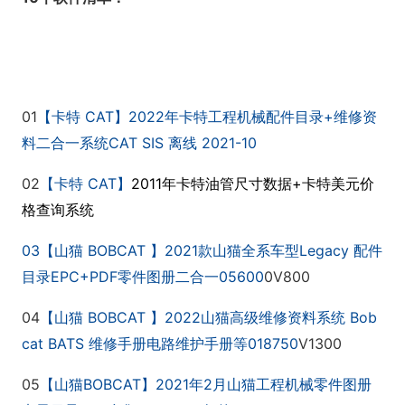
01
CAT
2022
+
【卡特
】
年卡特工程机械配件目录
维修资
CAT SIS
2021-10
料二合一系统
离线
02
CAT
2011
+
【卡特
】
年卡特油管尺寸数据
卡特美元价
格查询系统
03
BOBCAT
2021
Legacy
【山猫
】
款山猫全系车型
配件
EPC+PDF
05600
0V800
目录
零件图册二合一
04
BOBCAT
2022
Bob
【山猫
】
山猫高级维修资料系统
cat BATS
018750
V1300
维修手册电路维护手册等
05
BOBCAT
2021
2
【山猫
】
年
月山猫工程机械零件图册