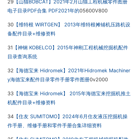
29
BOBCAT
2021
2
【山猫
】
年
月山猫工程机械零件图册
PDF
PDF2021
05600V800
电子目录
合集
年的
30
WIRTGEN
2013
【维特根
】
年维特根摊铺机压路机设
+
备配件目录
维修资料
31
KOBELCO
2015
【神钢
】
年神刚工程机械挖掘机配件
目
录查询系统
32
Hidromek
2021
Hidromek Machiner
【海德宝来
】
年
y
0v2000
海德宝来配件目录零件手册零件图册
33
Hidromek
2015
【海德宝来
】
年海德宝来挖掘机推土
+
机配件目录
维修资料
34
SUMITOMO
2024
6
【住友
】
年
月住友液压挖掘机操
作手册、维修手册和零件手册合集详细资料