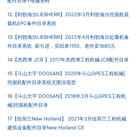
+
配件目录
维修资料
12
LIEBHERR
2022
3
【利勃海尔
】
年
月利勃海尔挖掘机装
EPC
载机
备件目录系统
13
LIEBHERR
2022
4
【利勃海尔
】
年
月利勃海尔起重机备
1100
1680
件目录系统
新引进，买回来
。老外卖
元
14
JCB
2017
JCB
【杰西博
】
年杰西博工程机械
配件目录
15
DOOSAN
2020
GPES
|
【斗山大宇
】
年斗山
工程机械
挖掘机配件目录
系统
无图没现货
16
DOOSAN
2018
3
GPES
【斗山大宇
】
年
月斗山
工程机
|
械
挖掘机配件目录
17
New Holland
2021
3
【纽荷兰
】
年
月纽荷兰工程机械
New Holland CE
建筑设备配件目录