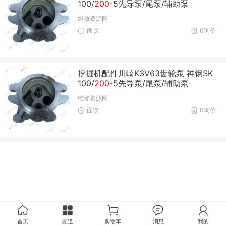
100/
200
-5先导泵/尾泵/辅助泵
维修资源网
面议
0询价
挖掘机配件川崎K3V63齿轮泵 神钢SK
100/
200
-5先导泵/尾泵/辅助泵
维修资源网
面议
0询价
首页
频道
购物车
消息
我的