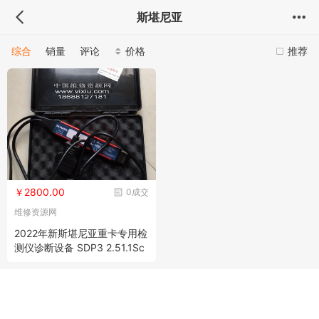
斯堪尼亚
综合
销量
评论
价格
推荐
￥2800.00
0成交
维修资源网
2022年新斯堪尼亚重卡专用检
测仪诊断设备 SDP3 2.51.1Sc
annia vci3