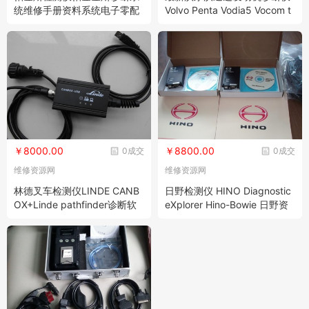
统维修手册资料系统电子零配
Volvo Penta Vodia5 Vocom t
件图册查询系统 PERKINS ES
ool (沃尔沃工业发动机Penta
T Interface 2022A kins est
专用检测仪）
￥8000.00
￥8800.00
0成交
0成交
维修资源网
维修资源网
林德叉车检测仪LINDE CANB
日野检测仪 HINO Diagnostic
OX+Linde pathfinder诊断软
eXplorer Hino-Bowie 日野资
件 +林德维修资料软件+林德
料大全
配件目录ECP全套