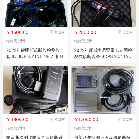
￥4500.00
￥2800.00
0成交
0成交
维修资源网
维修资源网
2022年康明斯诊断仪检测仪全
2022年新斯堪尼亚重卡专用检
套 INLINE 8.7 INLINE 7 康明
测仪诊断设备 SDP3 2.51.1Sc
斯故障诊断 维修资料 电路图
annia vci3
零件图册
￥4800.00
￥17600.00
0成交
0成交
维修资源网
维修资源网
帕金斯检测仪帕金金斯诊断系
最新沃尔沃遍达发动机诊断仪