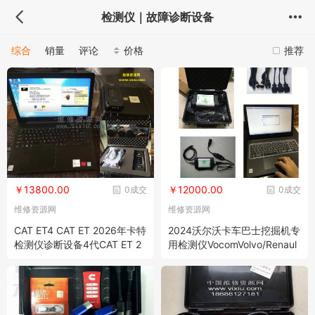
检测仪｜故障诊断设备
综合
销量
评论
价格
推荐
￥13800.00
￥12000.00
0成交
0成交
维修资源网
维修资源网
CAT ET4 CAT ET 2026年卡特
2024沃尔沃卡车巴士挖掘机专
检测仪诊断设备4代CAT ET 2
用检测仪VocomVolvo/Renaul
023A Adapter ET4+CAT SIS
t/UD/Mack带品牌笔记本
+电脑