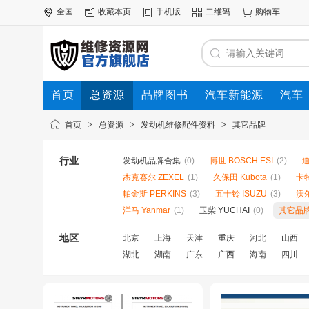
全国
收藏本页
手机版
二维码
购物车
首页
总资源
品牌图书
汽车新能源
汽车
首页
>
总资源
>
发动机维修配件资料
>
其它品牌
行业
发动机品牌合集
(0)
博世 BOSCH ESI
(2)
道
杰克赛尔 ZEXEL
(1)
久保田 Kubota
(1)
卡特
帕金斯 PERKINS
(3)
五十铃 ISUZU
(3)
沃尔
洋马 Yanmar
(1)
玉柴 YUCHAI
(0)
其它品
地区
北京
上海
天津
重庆
河北
山西
湖北
湖南
广东
广西
海南
四川