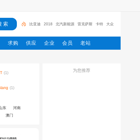
比亚迪
2018
北汽新能源
雷克萨斯
卡特
大众
电路图册
一汽
一汽解放
2022
态
求购
供应
企业
会员
老站
为您推荐
T
(1)
tang
(1)
山东
河南
澳门