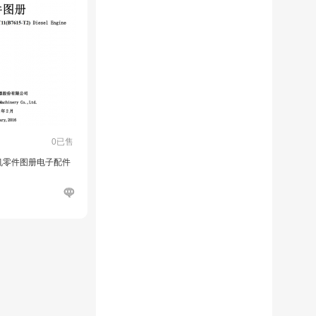
0已售
机零件图册电子配件