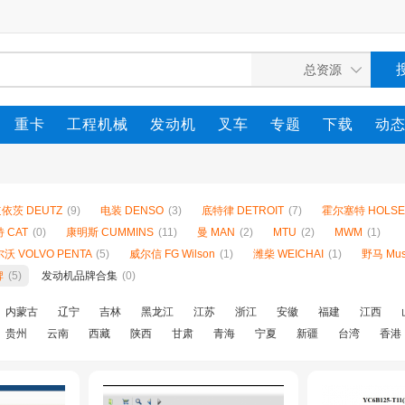
重卡
工程机械
发动机
叉车
专题
下载
动
依茨 DEUTZ
(9)
电装 DENSO
(3)
底特律 DETROIT
(7)
霍尔塞特 HOLSE
 CAT
(0)
康明斯 CUMMINS
(11)
曼 MAN
(2)
MTU
(2)
MWM
(1)
沃 VOLVO PENTA
(5)
威尔信 FG Wilson
(1)
潍柴 WEICHAI
(1)
野马 Mus
牌
(5)
发动机品牌合集
(0)
内蒙古
辽宁
吉林
黑龙江
江苏
浙江
安徽
福建
江西
贵州
云南
西藏
陕西
甘肃
青海
宁夏
新疆
台湾
香港