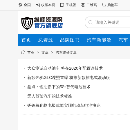
全国
收藏本页
手机版
二维码
购物车
首页
总资源
品牌图书
汽车新能源
汽车
首页
>
文章
>
汽车维修文章
大众测试自动泊车 将在2020年配置该技术
新款奔驰GLC谍照首曝 将推新款插电式混动版
盘点：锂阴影下的5种替代电池技术
无人驾驶汽车的技术标准
铌钨氧化物电极或能实现电动车电池快充