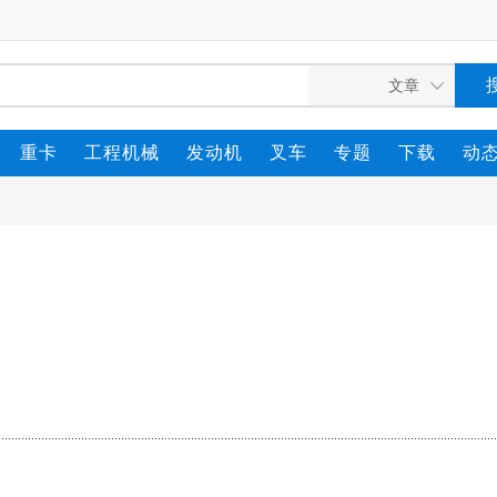
重卡
工程机械
发动机
叉车
专题
下载
动