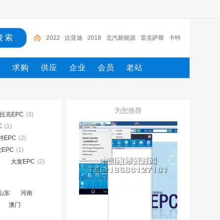
比亚迪
2018
北汽新能源
雷克萨斯
卡特
大众
电路图册
一汽
一汽解放
2022
态
求购
供应
企业
会员
老站
为您推荐
拉克EPC
(3)
C
(1)
EPC
(2)
EPC
(1)
大发EPC
(2)
山东
河南
澳门