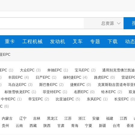
重卡
工程机械
发动机
叉车
专题
下载
动
亚EPC
 EPC
(1)
大众EPC
(3)
奔驰EPC
(1)
宝马EPC
(2)
通用别克雪佛兰凯迪
)
丰田EPC
(4)
日产EPC
(1)
保时捷EPC
(4)
路虎EPC
(0)
雷诺EP
)
马自达EPC
(3)
斯巴鲁EPC
(2)
捷豹EPC
(0)
克莱斯勒吉普道奇菲亚特
标致雪铁龙EPC
(1)
菲亚特EPC
(1)
名爵EPC
(0)
铃木EPC
(2)
双龙
中华EPC
(1)
帝宝EPC
(2)
比亚迪EPC
(5)
东风EPC
(1)
长安EPC
(0)
C
(6)
内蒙古
辽宁
吉林
黑龙江
江苏
浙江
安徽
福建
江西
贵州
云南
西藏
陕西
甘肃
青海
宁夏
新疆
台湾
香港