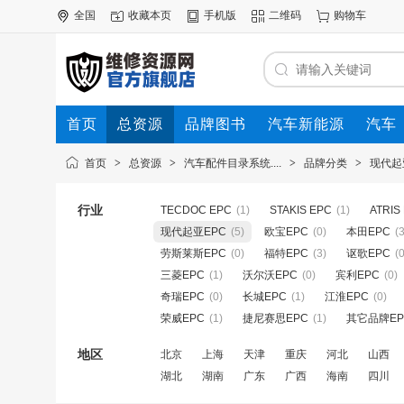
全国
收藏本页
手机版
二维码
购物车
首页
总资源
品牌图书
汽车新能源
汽车
首页
>
总资源
>
汽车配件目录系统....
>
品牌分类
>
现代起
行业
TECDOC EPC
(1)
STAKIS EPC
(1)
ATRIS
现代起亚EPC
(5)
欧宝EPC
(0)
本田EPC
(3
劳斯莱斯EPC
(0)
福特EPC
(3)
讴歌EPC
(0
三菱EPC
(1)
沃尔沃EPC
(0)
宾利EPC
(0)
奇瑞EPC
(0)
长城EPC
(1)
江淮EPC
(0)
荣威EPC
(1)
捷尼赛思EPC
(1)
其它品牌EP
地区
北京
上海
天津
重庆
河北
山西
湖北
湖南
广东
广西
海南
四川