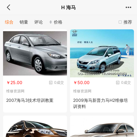
H 海马
综合
销量
评论
价格
推荐
￥25.00
￥50.00
0成交
0成交
维修资源网
维修资源网
2007海马3技术培训教案
2009海马新普力马H2维修培
训资料