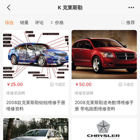
K 克莱斯勒
综合
销量
评论
价格
推荐
￥25.00
￥50.00
0成交
0成交
维修资源网
维修资源网
2008款克莱斯勒铂锐维修手册
2008克莱斯勒道奇酷博维修手
维修资料
册 带电路图维修资料