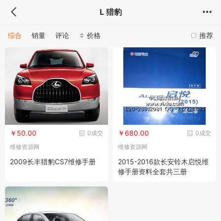
L 猎豹
综合
销量
评论
价格
推荐
￥50.00
￥680.00
0成交
0成交
维修资源网
维修资源网
2009长丰猎豹CS7维修手册
2015-2016款长安铃木启悦维
修手册资料全套共三册