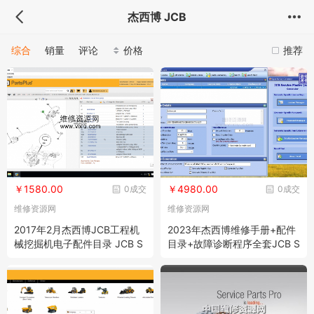
杰西博 JCB
综合
销量
评论
价格
推荐
￥1580.00
￥4980.00
0成交
0成交
维修资源网
维修资源网
2017年2月杰西博JCB工程机
2023年杰西博维修手册+配件
械挖掘机电子配件目录 JCB S
目录+故障诊断程序全套JCB S
ervice Parts Pro SPP
PP Parts Catalog & Service
Manual & ServiceMaster