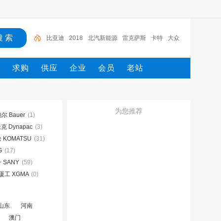
比亚迪
2018
北汽新能源
雷克萨斯
卡特
大众
电路图册
一汽
一汽解放
2022
态
求购
供应
企业
会员
老站
为您推荐
尔 Bauer
(1)
 Dynapac
(3)
 KOMATSU
(31)
G
(17)
 SANY
(59)
厦工 XGMA
(0)
山东
河南
澳门