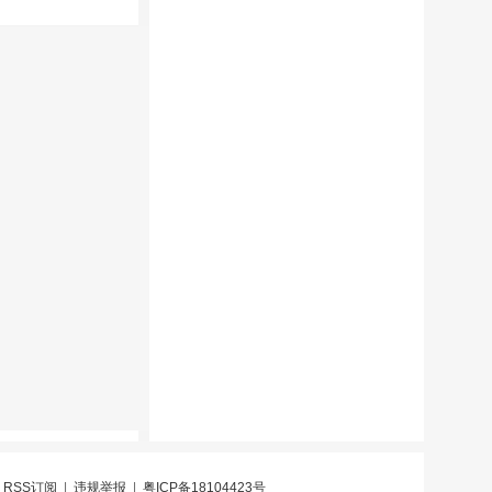
|
RSS订阅
|
违规举报
|
粤ICP备18104423号