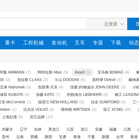
重卡
工程机械
发动机
叉车
专题
下载
动
阿曼 AMMANN
(7)
阿特拉斯 Atlas
(5)
Avant
(1)
宝马格 BOMAG
(4)
鲍
SE
(3)
克拉斯 CLAAS
(3)
斗山 DOOSAN
(8)
底特律 Detroit
(1)
戴纳派克
来 Hidromek
(3)
杰西博 JCB
(4)
强鹿 |约翰迪尔 JOHN DEERE
(3)
小松
保田 KUBOTA
(4)
加藤 KATO
(7)
利勃海尔 LIEBHERR
(6)
柳工 LIUGON
克 McCormick
(1)
纽荷兰 NEW HOLLAND
(3)
住友 SUMITOMO
(4)
三一
imken
(1)
沃尔沃 VOLVO
(8)
维特根 WIRTGEN
(4)
徐工 XCMG
(46)
上海彭浦
(0)
其它品牌
(10)
内蒙古
辽宁
吉林
黑龙江
江苏
浙江
安徽
福建
江西
贵州
云南
西藏
陕西
甘肃
青海
宁夏
新疆
台湾
香港