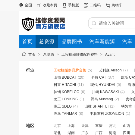
全国
收藏本页
手机版
二维码
购物车
首页
总资源
品牌图书
汽车新能源
汽车
首页
>
总资源
>
工程机械维修配件资料
>
Avant
行业
工程机械多品牌合集
(5)
艾利森 Allison
(7)
山猫 BOBCAT
(20)
卡特 CAT
(37)
凯斯 CA
日立 HITACHI
(11)
现代 HYUNDAI
(5)
海德宝
神钢 KOBELCO
(6)
川崎 KAWASAKI
(4)
久
龙工 LONKING
(1)
野马 Mustang
(2)
麦考密
临工 SDLG
(4)
山推 SHANTUI
(2)
铁姆肯 T
洋马 YANMAR
(8)
中联重科 ZOOMLION
(1)
地区
北京
上海
天津
重庆
河北
山西
湖北
湖南
广东
广西
海南
四川