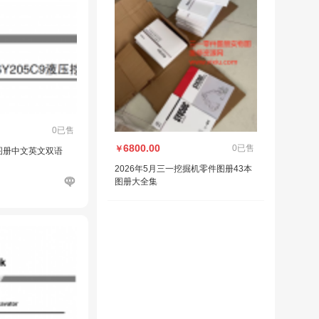
0已售
6800.00
0已售
￥
图册中文英文双语
2026年5月三一挖掘机零件图册43本
图册大全集