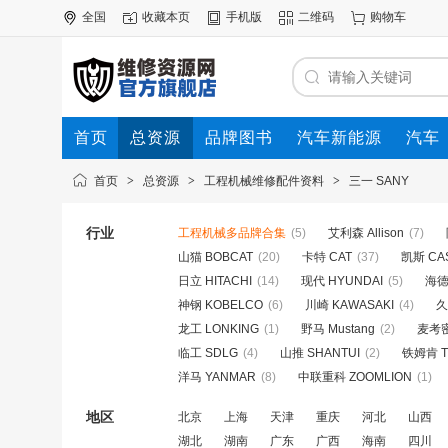
全国
收藏本页
手机版
二维码
购物车
首页
总资源
品牌图书
汽车新能源
汽车
首页
>
总资源
>
工程机械维修配件资料
>
三一 SANY
行业
工程机械多品牌合集
(5)
艾利森 Allison
(7)
山猫 BOBCAT
(20)
卡特 CAT
(37)
凯斯 CA
日立 HITACHI
(14)
现代 HYUNDAI
(5)
海德
神钢 KOBELCO
(6)
川崎 KAWASAKI
(4)
久
龙工 LONKING
(1)
野马 Mustang
(2)
麦考密
临工 SDLG
(4)
山推 SHANTUI
(2)
铁姆肯 T
洋马 YANMAR
(8)
中联重科 ZOOMLION
(1)
地区
北京
上海
天津
重庆
河北
山西
湖北
湖南
广东
广西
海南
四川