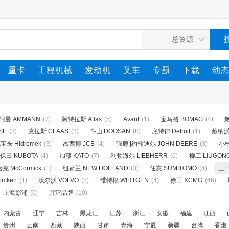
重卡
工程机械
发动机
叉车
专题
下载
动
阿曼 AMMANN
(7)
阿特拉斯 Atlas
(5)
Avant
(1)
宝马格 BOMAG
(4)
鲍
SE
(3)
克拉斯 CLAAS
(3)
斗山 DOOSAN
(8)
底特律 Detroit
(1)
戴纳派克
宝来 Hidromek
(3)
杰西博 JCB
(4)
强鹿 |约翰迪尔 JOHN DEERE
(3)
小松
保田 KUBOTA
(4)
加藤 KATO
(7)
利勃海尔 LIEBHERR
(6)
柳工 LIUGON
克 McCormick
(1)
纽荷兰 NEW HOLLAND
(3)
住友 SUMITOMO
(4)
三一
imken
(1)
沃尔沃 VOLVO
(8)
维特根 WIRTGEN
(4)
徐工 XCMG
(46)
上海彭浦
(0)
其它品牌
(10)
内蒙古
辽宁
吉林
黑龙江
江苏
浙江
安徽
福建
江西
贵州
云南
西藏
陕西
甘肃
青海
宁夏
新疆
台湾
香港