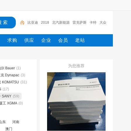
比亚迪
2018
北汽新能源
雷克萨斯
卡特
大众
电路图册
一汽
一汽解放
2022
态
求购
供应
企业
会员
老站
为您推荐
尔 Bauer
(1)
 Dynapac
(3)
 KOMATSU
(31)
G
(17)
 SANY
(59)
厦工 XGMA
(0)
山东
河南
澳门