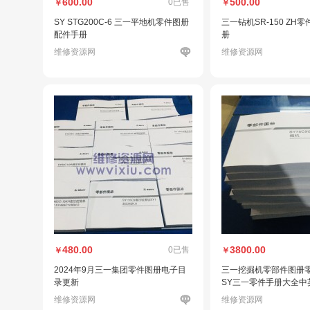
600.00
500.00
0已售
￥
￥
SY STG200C-6 三一平地机零件图册
三一钻机SR-150 ZH
配件手册
册
维修资源网
维修资源网
480.00
3800.00
0已售
￥
￥
2024年9月三一集团零件图册电子目
三一挖掘机零部件图册
录更新
SY三一零件手册大全中
维修资源网
维修资源网