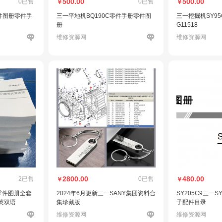
500.00
500.00
0已售
0已售
￥
￥
零件图册零件手
三一平地机BQ190C零件手册零件图
三一挖掘机SY95
册
G11518
维修资源网
维修资源网
2800.00
480.00
2已售
0已售
￥
￥
零件图册全套
2024年6月更新三一SANY集团资料合
SY205C9三一S
英双语
集珍藏版
子配件目录
维修资源网
维修资源网