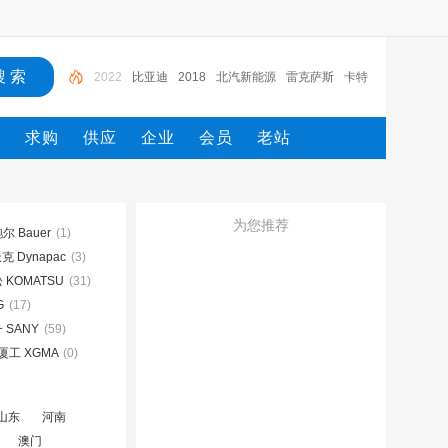
比亚迪
2018
北汽新能源
雷克萨斯
卡特
大众
电路图册
一汽
一汽解放
2022
态
求购
供应
企业
会员
老站
为您推荐
尔 Bauer
(1)
 Dynapac
(3)
 KOMATSU
(31)
G
(17)
 SANY
(59)
厦工 XGMA
(0)
山东
河南
澳门