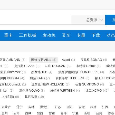
重卡
工程机械
发动机
叉车
专题
下载
动
阿曼 AMMANN
(7)
阿特拉斯 Atlas
(5)
Avant
(1)
宝马格 BOMAG
(4)
鲍
SE
(3)
克拉斯 CLAAS
(3)
斗山 DOOSAN
(8)
底特律 Detroit
(1)
戴纳派克
来 Hidromek
(3)
杰西博 JCB
(4)
强鹿 |约翰迪尔 JOHN DEERE
(3)
小松
保田 KUBOTA
(4)
加藤 KATO
(7)
利勃海尔 LIEBHERR
(6)
柳工 LIUGON
克 McCormick
(1)
纽荷兰 NEW HOLLAND
(3)
住友 SUMITOMO
(4)
三一
imken
(1)
沃尔沃 VOLVO
(8)
维特根 WIRTGEN
(4)
徐工 XCMG
(46)
上海彭浦
(0)
其它品牌
(10)
内蒙古
辽宁
吉林
黑龙江
江苏
浙江
安徽
福建
江西
贵州
云南
西藏
陕西
甘肃
青海
宁夏
新疆
台湾
香港