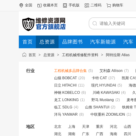
全国
收藏本页
手机版
二维码
购物车
首页
总资源
品牌图书
汽车新能源
汽车
首页
>
总资源
>
工程机械维修配件资料
>
阿特拉斯 Atlas
行业
工程机械多品牌合集
(5)
艾利森 Allison
(7)
山猫 BOBCAT
(20)
卡特 CAT
(37)
凯斯 CA
日立 HITACHI
(11)
现代 HYUNDAI
(5)
海德宝
神钢 KOBELCO
(6)
川崎 KAWASAKI
(4)
久
龙工 LONKING
(1)
野马 Mustang
(2)
麦考密
临工 SDLG
(4)
山推 SHANTUI
(2)
铁姆肯 T
洋马 YANMAR
(8)
中联重科 ZOOMLION
(1)
地区
北京
上海
天津
重庆
河北
山西
湖北
湖南
广东
广西
海南
四川