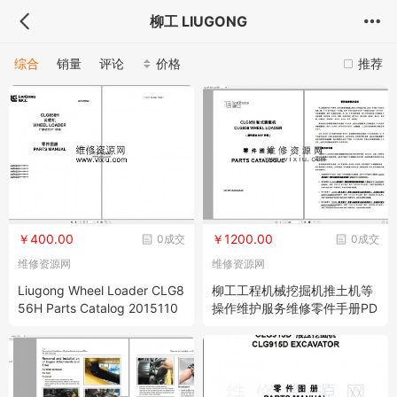
柳工 LIUGONG
综合
销量
评论
价格
推荐
￥400.00
￥1200.00
0成交
0成交
维修资源网
维修资源网
Liugong Wheel Loader CLG8
柳工工程机械挖掘机推土机等
56H Parts Catalog 2015110
操作维护服务维修零件手册PD
02 ZH EN 柳工轮式装载机CL
合集 2.63 GB
G856H配件目录 201511002
中文版/英文版