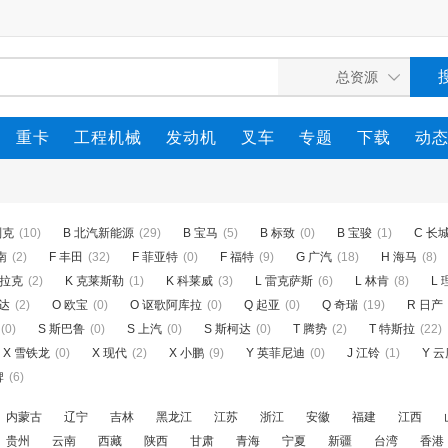
重卡
工程机械
发动机
叉车
专题
下载
动
别克
(10)
B 北汽新能源
(29)
B 宝马
(5)
B 标致
(0)
B 宝骏
(1)
C 长
南
(2)
F 丰田
(32)
F 菲亚特
(0)
F 福特
(9)
G 广汽
(18)
H 海马
(8)
迪拉克
(2)
K 克莱斯勒
(1)
K 科莱威
(3)
L 雷克萨斯
(6)
L 林肯
(8)
L 
自达
(2)
O 欧宝
(0)
O 讴歌阿库拉
(0)
Q 起亚
(0)
Q 奇瑞
(19)
R 日产
(0)
S 斯巴鲁
(0)
S 上汽
(0)
S 斯柯达
(0)
T 腾势
(2)
T 特斯拉
(22)
X 雪铁龙
(0)
X 现代
(2)
X 小鹏
(9)
Y 英菲尼迪
(0)
J 江铃
(1)
Y 
牌
(6)
内蒙古
辽宁
吉林
黑龙江
江苏
浙江
安徽
福建
江西
贵州
云南
西藏
陕西
甘肃
青海
宁夏
新疆
台湾
香港