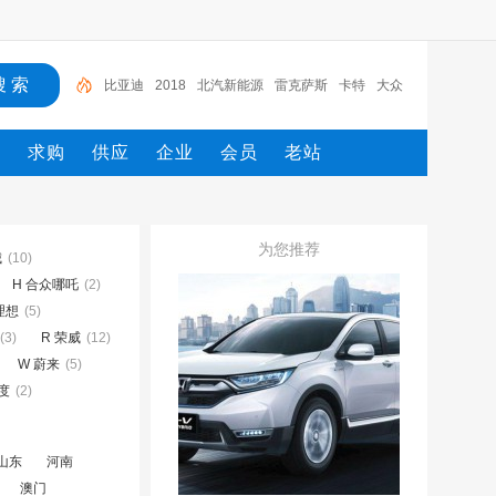
比亚迪
2018
北汽新能源
雷克萨斯
卡特
大众
电路图册
一汽
一汽解放
2022
态
求购
供应
企业
会员
老站
为您推荐
城
(10)
H 合众哪吒
(2)
理想
(5)
(3)
R 荣威
(12)
W 蔚来
(5)
云度
(2)
山东
河南
澳门