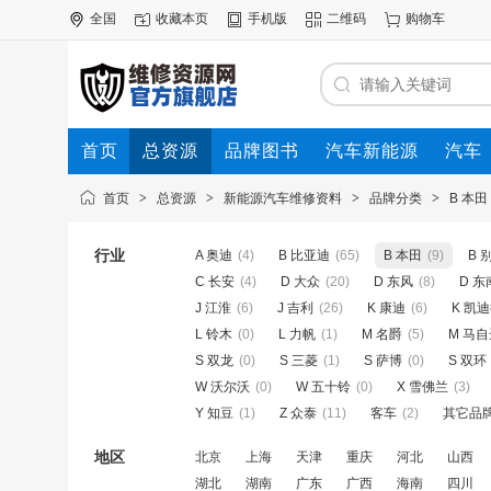
全国
收藏本页
手机版
二维码
购物车
首页
总资源
品牌图书
汽车新能源
汽车
首页
>
总资源
>
新能源汽车维修资料
>
品牌分类
>
B 本田
行业
A 奥迪
(4)
B 比亚迪
(65)
B 本田
(9)
B 
C 长安
(4)
D 大众
(20)
D 东风
(8)
D 东
J 江淮
(6)
J 吉利
(26)
K 康迪
(6)
K 凯
L 铃木
(0)
L 力帆
(1)
M 名爵
(5)
M 马
S 双龙
(0)
S 三菱
(1)
S 萨博
(0)
S 双环
W 沃尔沃
(0)
W 五十铃
(0)
X 雪佛兰
(3)
Y 知豆
(1)
Z 众泰
(11)
客车
(2)
其它品
地区
北京
上海
天津
重庆
河北
山西
湖北
湖南
广东
广西
海南
四川