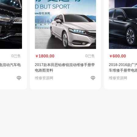
1800.00
600.00
0已售
0已售
￥
￥
油电混动汽车电
2017款本田思铂睿锐混动维修手册带
2018-2016
电路图资料
车维修手册带电
维修资源网
维修资源网