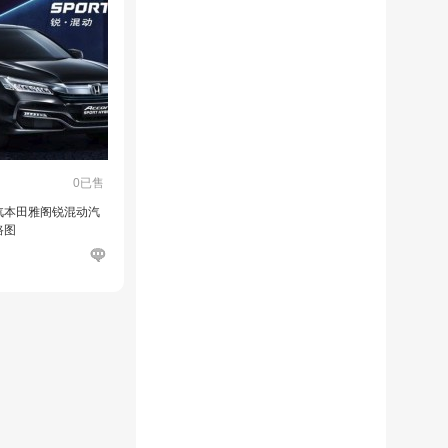
0已售
款广汽本田雅阁锐混动汽
路图