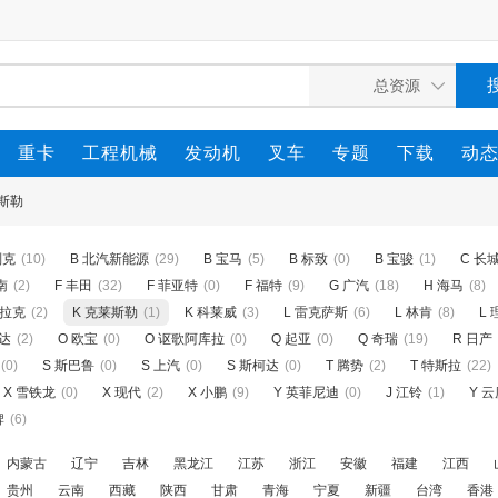
重卡
工程机械
发动机
叉车
专题
下载
动
莱斯勒
别克
(10)
B 北汽新能源
(29)
B 宝马
(5)
B 标致
(0)
B 宝骏
(1)
C 长
南
(2)
F 丰田
(32)
F 菲亚特
(0)
F 福特
(9)
G 广汽
(18)
H 海马
(8)
迪拉克
(2)
K 克莱斯勒
(1)
K 科莱威
(3)
L 雷克萨斯
(6)
L 林肯
(8)
L 
自达
(2)
O 欧宝
(0)
O 讴歌阿库拉
(0)
Q 起亚
(0)
Q 奇瑞
(19)
R 日产
(0)
S 斯巴鲁
(0)
S 上汽
(0)
S 斯柯达
(0)
T 腾势
(2)
T 特斯拉
(22)
X 雪铁龙
(0)
X 现代
(2)
X 小鹏
(9)
Y 英菲尼迪
(0)
J 江铃
(1)
Y 
牌
(6)
内蒙古
辽宁
吉林
黑龙江
江苏
浙江
安徽
福建
江西
贵州
云南
西藏
陕西
甘肃
青海
宁夏
新疆
台湾
香港