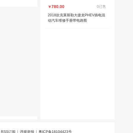
780.00
0已售
￥
2018款克莱斯勒大捷龙PHEV插电混
动汽车维修手册带电路图
|
RSS订阅
|
违规举报
|
粤ICP备18104423号