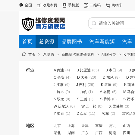
全国
收藏本页
手机版
二维码
购物车
首页
总资源
品牌图书
汽车新能源
汽车
首页
>
总资源
>
新能源汽车维修资料
>
品牌分类
>
K 克
行业
A 奥迪
(4)
B 比亚迪
(65)
B 本田
(9)
B 
C 长安
(4)
D 大众
(20)
D 东风
(8)
D 东
J 江淮
(6)
J 吉利
(26)
K 康迪
(6)
K 凯
L 铃木
(0)
L 力帆
(1)
M 名爵
(5)
M 马
S 双龙
(0)
S 三菱
(1)
S 萨博
(0)
S 双环
W 沃尔沃
(0)
W 五十铃
(0)
X 雪佛兰
(3)
Y 知豆
(1)
Z 众泰
(11)
客车
(2)
其它品
地区
北京
上海
天津
重庆
河北
山西
湖北
湖南
广东
广西
海南
四川