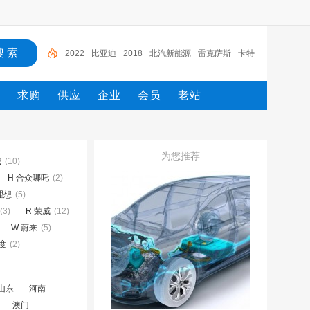
2022
比亚迪
2018
北汽新能源
雷克萨斯
卡特
大众
电路图册
一汽
一汽解放
态
求购
供应
企业
会员
老站
为您推荐
城
(10)
H 合众哪吒
(2)
理想
(5)
(3)
R 荣威
(12)
W 蔚来
(5)
云度
(2)
山东
河南
澳门