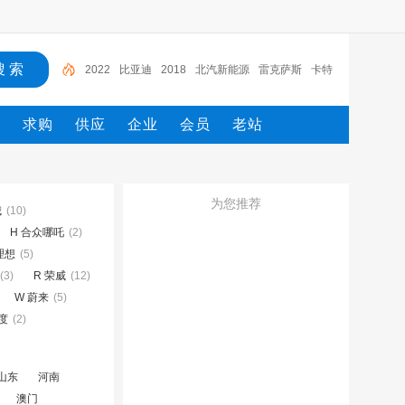
比亚迪
2018
北汽新能源
雷克萨斯
卡特
大众
电路图册
一汽
一汽解放
2022
态
求购
供应
企业
会员
老站
为您推荐
城
(10)
H 合众哪吒
(2)
理想
(5)
(3)
R 荣威
(12)
W 蔚来
(5)
云度
(2)
山东
河南
澳门