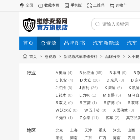
全国
收藏本页
手机版
二维码
购物车
首页
总资源
品牌图书
汽车新能源
汽车
首页
>
总资源
>
新能源汽车维修资料
>
品牌分类
>
X 小鹏
行业
A 奥迪
(4)
B 比亚迪
(65)
B 本田
(9)
B 
C 长安
(4)
D 大众
(20)
D 东风
(8)
D 东
J 江淮
(6)
J 吉利
(26)
K 康迪
(6)
K 凯
L 铃木
(0)
L 力帆
(1)
M 名爵
(5)
M 马
S 双龙
(0)
S 三菱
(1)
S 萨博
(0)
S 双环
W 沃尔沃
(0)
W 五十铃
(0)
X 雪佛兰
(3)
Y 知豆
(1)
Z 众泰
(11)
客车
(2)
其它品
地区
北京
上海
天津
重庆
河北
山西
湖北
湖南
广东
广西
海南
四川