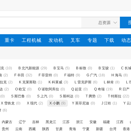
重卡
工程机械
发动机
叉车
专题
下载
动
别克
(10)
B 北汽新能源
(29)
B 宝马
(5)
B 标致
(0)
B 宝骏
(1)
C 长
南
(2)
F 丰田
(32)
F 菲亚特
(0)
F 福特
(9)
G 广汽
(18)
H 海马
(8)
迪拉克
(2)
K 克莱斯勒
(1)
K 科莱威
(3)
L 雷克萨斯
(6)
L 林肯
(8)
L 
自达
(2)
O 欧宝
(0)
O 讴歌阿库拉
(0)
Q 起亚
(0)
Q 奇瑞
(19)
R 日产
(0)
S 斯巴鲁
(0)
S 上汽
(0)
S 斯柯达
(0)
T 腾势
(2)
T 特斯拉
(22)
X 雪铁龙
(0)
X 现代
(2)
X 小鹏
(9)
Y 英菲尼迪
(0)
J 江铃
(1)
Y 
牌
(6)
内蒙古
辽宁
吉林
黑龙江
江苏
浙江
安徽
福建
江西
贵州
云南
西藏
陕西
甘肃
青海
宁夏
新疆
台湾
香港