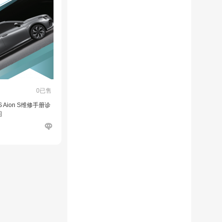
0已售
 Aion S维修手册诊
图